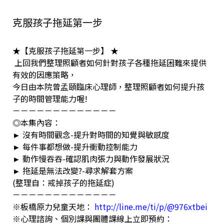
克服孩子拖延第一步
★【克服孩子拖延第一步】 ★
上回我們整理照顧者如何針對孩子各種拖延困難來提供
有效的因應策略，
今日由本院曾孟頤臨床心理師，整理照顧者如何提升孩
子的時間管理能力喔!
－－－－－－－－－－－－－
◎本集內容：
► 沒有時間觀念-提升對時間的知覺與敏感度
► 每件事都想做-提升衝動控制能力
► 動作慢吞吞-確認肌肉張力與動作發展狀況
► 拖延是無法改變?-尋求解套方案
(整理自：戒掉孩子的拖延症)
－－－－－－－－－－－－－
※板橋原力兒童天地：
http://line.me/ti/p/@976xtbei
※心理諮詢、個別課與團體課線上立即預約：