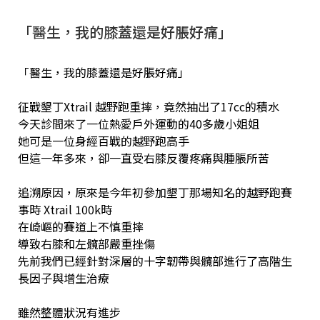
「醫生，我的膝蓋還是好脹好痛」
「醫生，我的膝蓋還是好脹好痛」
征戰墾丁Xtrail 越野跑重摔，竟然抽出了17cc的積水
今天診間來了一位熱愛戶外運動的40多歲小姐姐
她可是一位身經百戰的越野跑高手
但這一年多來，卻一直受右膝反覆疼痛與腫脹所苦
追溯原因，原來是今年初參加墾丁那場知名的越野跑賽
事時 Xtrail 100k時
在崎嶇的賽道上不慎重摔
導致右膝和左髖部嚴重挫傷
先前我們已經針對深層的十字韌帶與髖部進行了高階生
長因子與增生治療
雖然整體狀況有進步