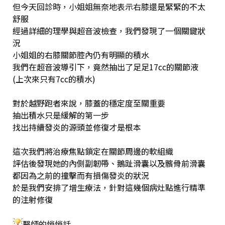
但今天回診時，小姐姐無奈地表示右膝還是緊緊的不太
舒服
經過詳細的理學與超音波檢查，我們發現了一個關鍵狀
況
小姐姐的右膝關節腔內仍有明顯的積水
我們在超音波導引下，竟然抽出了足足17cc的關節液
(上次來只有7cc的積水)
對於越野跑者來說，膝蓋的穩定度至關重要
抽出積水只是緩解的第一步
找出持續發炎的源頭並修復才是根本
這次我們將治療焦點鎖定在關節周邊的軟組織
評估後發現她的內側副韌帶、鵝趾滑囊以及髕骨前滑囊
都因為之前的撞擊而有損傷發炎的狀況
於是我們安排了增生療法，針對這幾個病灶點進行精準
的注射修復
醫師的悄悄話