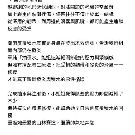
越野跑的地形起伏劇烈，對膝關節的考驗非常嚴苛
加上嚴重的跌倒挫傷，傷害往往不僅止於單一結構
從深層的韌帶，到周邊的滑囊與肌腱，都可能產生連鎖
反應的受損
關節反覆積水其實是身體在發出求救信號，告訴我們組
織內部仍在發炎
單純「抽積水」能迅速減輕關節腔的壓力與緊繃感
但唯有搭配增生療法，把受損的韌帶和發炎的滑囊一一
修復
才能真正斬斷發炎與積水的惡性循環
完成抽水與注射後，小姐姐覺得膝蓋的壓力瞬間減輕了
不少
期待這次的精準修復，能幫助她早日告別反覆積水的困
擾
重返她最愛的山林賽道，繼續帥氣地奔馳