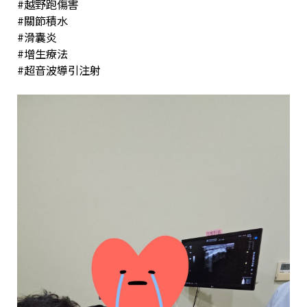
#越野跑傷害
#關節積水
#滑囊炎
#增生療法
#超音波導引注射