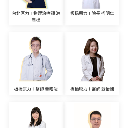
台北原力∣物理治療師 洪
板橋原力∣院長 柯明仁
嘉穜
板橋原力∣醫師 黃昭竣
板橋原力∣醫師 蘇怡恬