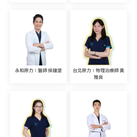
永和原力∣醫師 侯鐘堡
台北原力∣物理治療師 黃
雅良