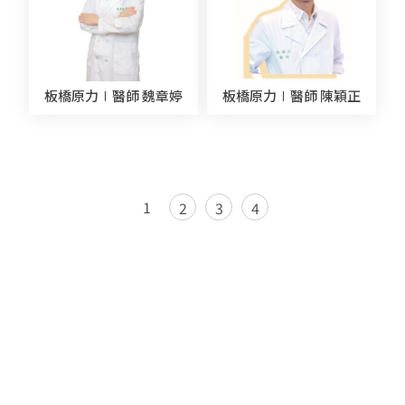
板橋原力∣醫師 魏章婷
板橋原力∣醫師 陳穎正
1
2
3
4