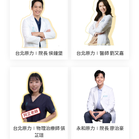
台北原力∣院長 侯鐘堡
台北原力∣醫師 劉又嘉
台北原力∣物理治療師 張
永和原力∣院長 廖治豪
芷瑄