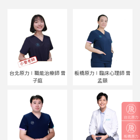
台北原力∣職能治療師 曾
板橋原力∣臨床心理師 曾
子庭
孟頤