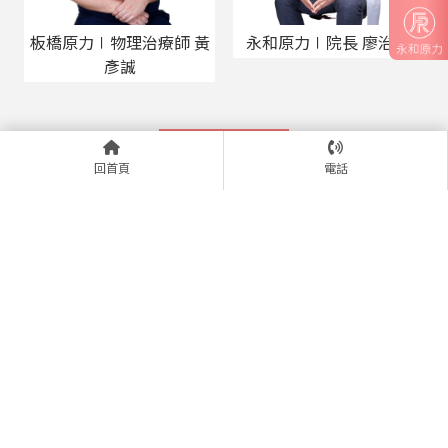
板橋原力∣物理治療師 黃
永和原力∣院長 廖治豪
彥誠
上一頁
回首頁
電話