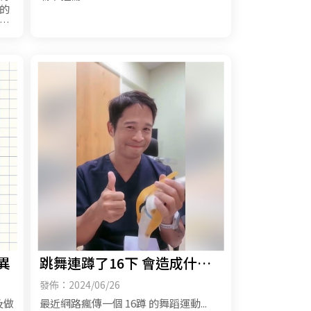
的
一
異
跳舞連蹲了16下 會造成什麼
憾事呢？ 快來看看
發佈：2024/06/26
及做
最近網路瘋傳一個 16蹲 的舞蹈運動...