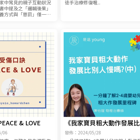
家中常見的親子互動狀況
徒手治療修復喔...
書中提及之「邏輯後果」
養方式與「懲罰」僅一線
效益卻大不同~讓我們一
吧...
ACE & LOVE
《我家寶貝粗大動作發展比
人慢嗎？》（中）
/06
發佈：2024/05/28