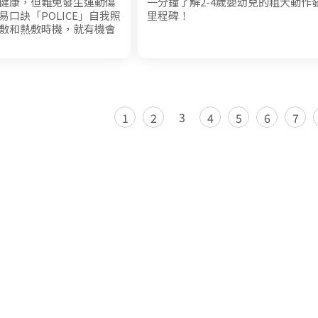
健康，但難免發生運動傷
一分鐘了解2-4歲嬰幼兒的粗大動作
口訣「POLICE」自我照
里程碑！
敷和熱敷時機，就有機會
3
1
2
4
5
6
7