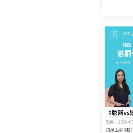
《懲罰vs
發佈：2024/06
接續上次關於