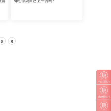
發展
你也懷疑自己 五十肩嗎?
8
9