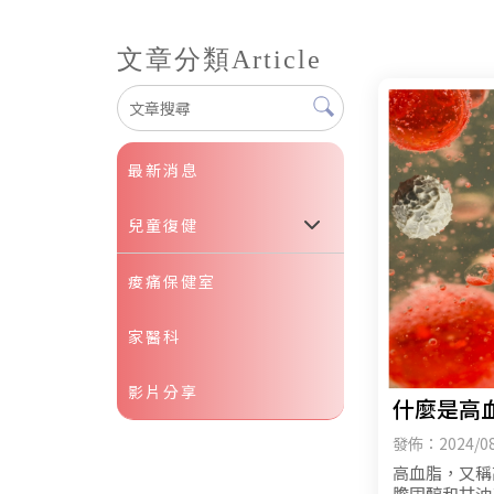
文章分類
Article
最新消息
兒童復健
痠痛保健室
家醫科
影片分享
什麼是高
發佈：2024/08
高血脂，又稱
膽固醇和甘油