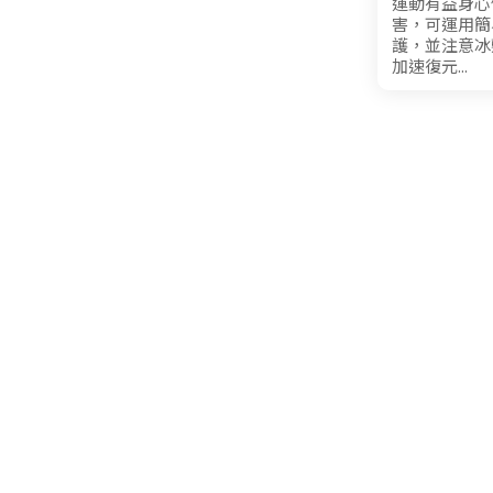
運動有益身心
害，可運用簡易
護，並注意冰
加速復元...