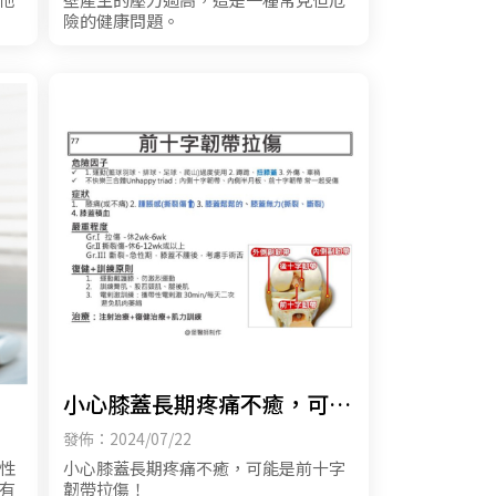
險的健康問題。
小心膝蓋長期疼痛不癒，可能
是前十字韌帶拉傷！
發佈：2024/07/22
性
小心膝蓋長期疼痛不癒，可能是前十字
有
韌帶拉傷！