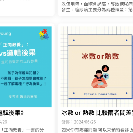
效使用時，血糖會過高，導致糖尿病
發生。糖尿病主要分為兩種類型：第
型糖尿病和第二型糖尿病。
邏輯後果》
冰敷 or 熱敷 比較兩者間差
/26
發佈：2024/06/26
「正向教養」一書的分
如果你有疼痛問題 可以來預約看診 